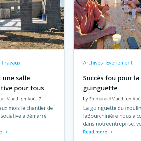
Travaux
Archives
Evénement
 une salle
Succès fou pour la
ative pour tous
guinguette
el Viaud
on
Août 7
by
Emmanuel Viaud
on
Aoû
ux mois le chantier de
La guinguette du moulin
associative a démarré.
laBourchinière nous a c
dans notreentreprise, vo
e
Read more