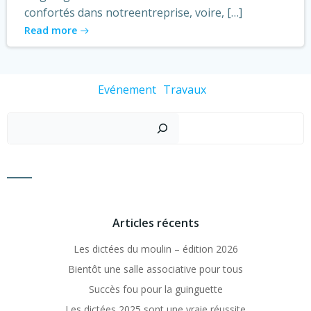
confortés dans notreentreprise, voire, […]
Read more
Evénement
Travaux
Recher
Articles récents
Les dictées du moulin – édition 2026
Bientôt une salle associative pour tous
Succès fou pour la guinguette
Les dictées 2025 sont une vraie réussite