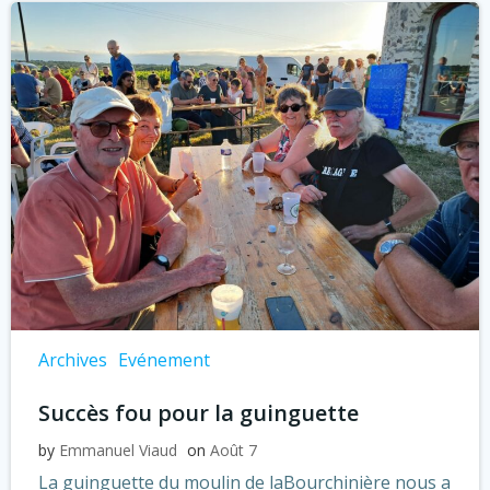
Archives
Evénement
Succès fou pour la guinguette
by
Emmanuel Viaud
on
Août 7
La guinguette du moulin de laBourchinière nous a