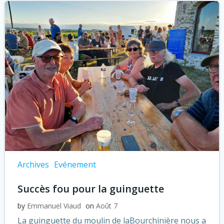
Archives
Evénement
Succès fou pour la guinguette
by
Emmanuel Viaud
on
Août 7
La guinguette du moulin de laBourchinière nous a