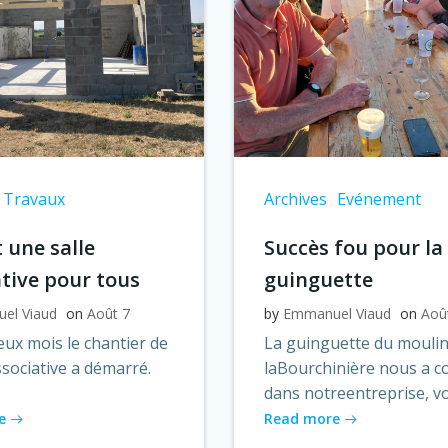
Travaux
Archives
Evénement
 une salle
Succès fou pour la
ative pour tous
guinguette
el Viaud
on
Août 7
by
Emmanuel Viaud
on
Aoû
ux mois le chantier de
La guinguette du moulin
associative a démarré.
laBourchinière nous a c
dans notreentreprise, vo
e
Read more