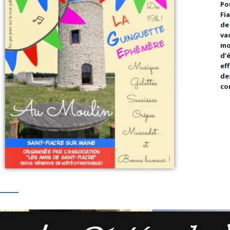
Po
Fi
de
va
mo
d’
ef
de
co