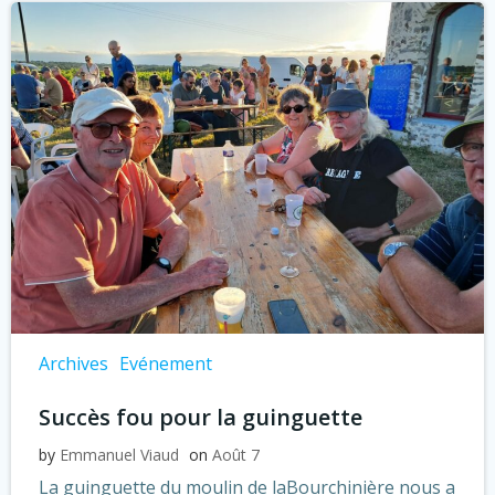
Archives
Evénement
Succès fou pour la guinguette
by
Emmanuel Viaud
on
Août 7
La guinguette du moulin de laBourchinière nous a