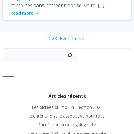
confortés dans notreentreprise, voire, […]
Read more
2023
Evénement
Recher
Articles récents
Les dictées du moulin – édition 2026
Bientôt une salle associative pour tous
Succès fou pour la guinguette
Les dictées 2025 sont une vraie réussite