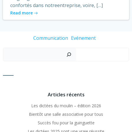
confortés dans notreentreprise, voire, […]
Read more
Communication
Evénement
Recher
Articles récents
Les dictées du moulin – édition 2026
Bientôt une salle associative pour tous
Succès fou pour la guinguette
Les dictées 2025 sont une vraie réussite