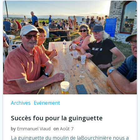
Archives
Evénement
Succès fou pour la guinguette
by
Emmanuel Viaud
on
Août 7
La guinguette du moulin de laBourchinière nous a