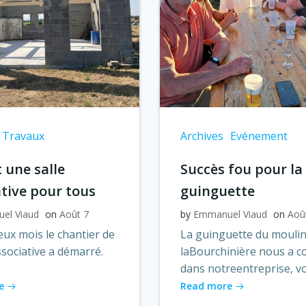
Travaux
Archives
Evénement
 une salle
Succès fou pour la
ative pour tous
guinguette
el Viaud
on
Août 7
by
Emmanuel Viaud
on
Aoû
ux mois le chantier de
La guinguette du moulin
associative a démarré.
laBourchinière nous a c
dans notreentreprise, vo
e
Read more