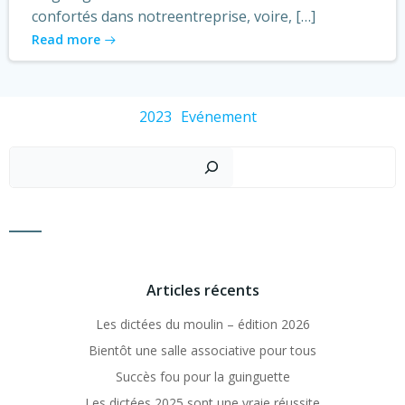
confortés dans notreentreprise, voire, […]
Read more
2023
Evénement
Recher
Articles récents
Les dictées du moulin – édition 2026
Bientôt une salle associative pour tous
Succès fou pour la guinguette
Les dictées 2025 sont une vraie réussite