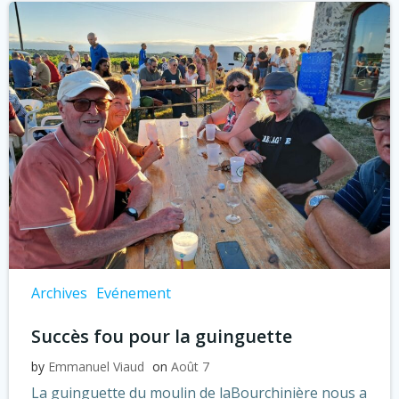
Archives
Evénement
Succès fou pour la guinguette
by
Emmanuel Viaud
on
Août 7
La guinguette du moulin de laBourchinière nous a